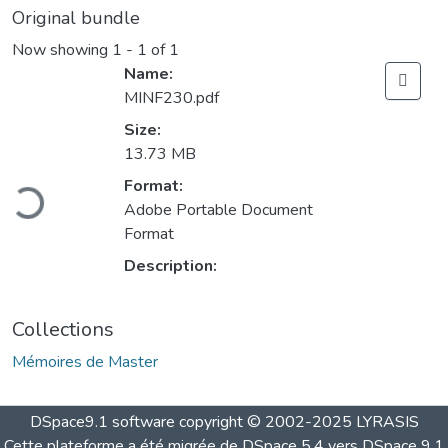
Original bundle
Now showing
1 - 1 of 1
Name:
MINF230.pdf
Size:
13.73 MB
oading...
Format:
Adobe Portable Document
Format
Description:
Collections
Mémoires de Master
DSpace9.1 software copyright © 2002-2025 LYRASIS
Cette plateforme a été migrée de DSpace 5.4 vers DSpace 9.1