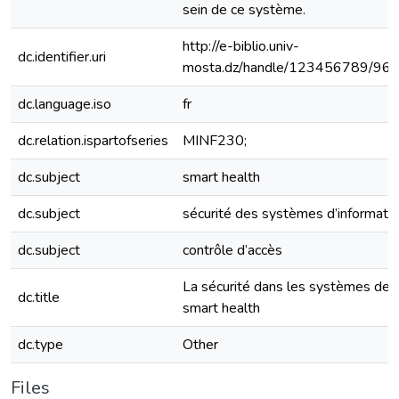
sein de ce système.
http://e-biblio.univ-
dc.identifier.uri
mosta.dz/handle/123456789/96
dc.language.iso
fr
dc.relation.ispartofseries
MINF230;
dc.subject
smart health
dc.subject
sécurité des systèmes d’informati
dc.subject
contrôle d’accès
La sécurité dans les systèmes de
dc.title
smart health
dc.type
Other
Files