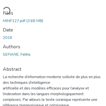
ding...
Files
MINF127.pdf
(3.68 MB)
Date
2016
Authors
SEFIANE, Fatiha
Abstract
La recherche d’information moderne sollicite de plus en plus
des techniques d’intelligence
artificielle et des modèles efficaces pour l’analyse et
l’indexation dans les langues morphologiquement
complexes. Par ailleurs le texte coranique représente une
référence terminologique et ontologique