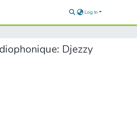
Log In
adiophonique: Djezzy