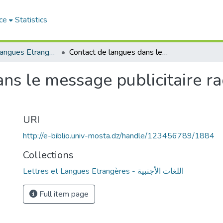
ce
Statistics
Lettres et Langues Etrangères - اللغات الأجنبية
Contact de langues dans le message publicitaire radiophonique: Djezzy et Nedjma
ns le message publicitaire r
URI
http://e-biblio.univ-mosta.dz/handle/123456789/1884
Collections
Lettres et Langues Etrangères - اللغات الأجنبية
Full item page