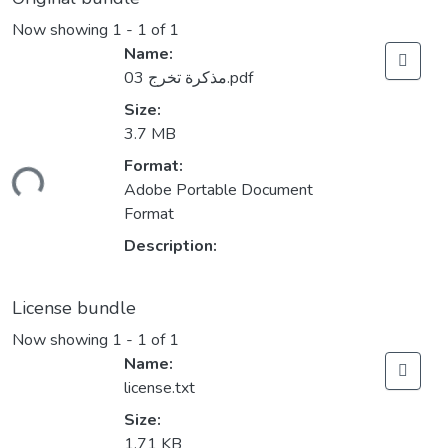
Now showing
1 - 1 of 1
Name:
مذكرة تخرج 03.pdf
Size:
3.7 MB
Format:
ding...
Adobe Portable Document
Format
Description:
License bundle
Now showing
1 - 1 of 1
Name:
license.txt
Size:
1.71 KB