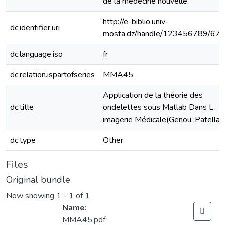
de la médecine nouvelle.
http://e-biblio.univ-
dc.identifier.uri
mosta.dz/handle/123456789/67
dc.language.iso
fr
dc.relation.ispartofseries
MMA45;
Application de la théorie des
dc.title
ondelettes sous Matlab Dans L
imagerie Médicale(Genou :Patella)
dc.type
Other
Files
Original bundle
Now showing
1 - 1 of 1
Name:
MMA45.pdf