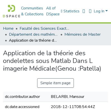
Communities
All of
Statistics
Log In
& Collections
DSpace
Home
Faculté des Sciences Exactes et de l'Informatique
Département des mathématiques et informatique
Mémoires de Master
Application de la théorie des ondelettes sous Matlab Dans L imagerie Médicale(Genou :Patella)
Application de la théorie des
ondelettes sous Matlab Dans L
imagerie Médicale(Genou :Patella)
Simple item page
dc.contributor.author
BELARBI, Mansour
dc.date.accessioned
2018-12-11T08:54:44Z