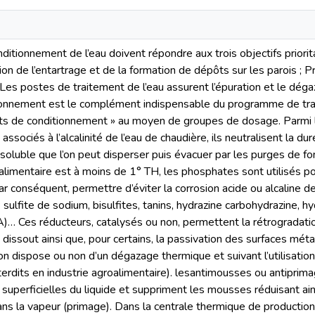
ditionnement de l’eau doivent répondre aux trois objectifs priorit
n de l’entartrage et de la formation de dépôts sur les parois ; Pro
 Les postes de traitement de l’eau assurent l’épuration et le déga
tionnement est le complément indispensable du programme de trai
its de conditionnement » au moyen de groupes de dosage. Parmi le
: associés à l’alcalinité de l’eau de chaudière, ils neutralisent la 
nsoluble que l’on peut disperser puis évacuer par les purges de f
alimentaire est à moins de 1° TH, les phosphates sont utilisés pour
ar conséquent, permettre d’éviter la corrosion acide ou alcaline d
 sulfite de sodium, bisulfites, tanins, hydrazine carbohydrazine, h
)… Ces réducteurs, catalysés ou non, permettent la rétrogradatio
dissout ainsi que, pour certains, la passivation des surfaces méta
’on dispose ou non d’un dégazage thermique et suivant l’utilisation
nterdits en industrie agroalimentaire). lesantimousses ou antiprim
 superficielles du liquide et suppriment les mousses réduisant ain
ans la vapeur (primage). Dans la centrale thermique de producti