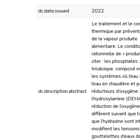
dc.date.issued
2022
Le traitement et le con
thermique par préventio
de la vapeur produite.
alimentaire. Le condi
rationnelle de « produ
citer : les phosphates 
tricalcique, composé i
les systèmes où l’eau 
l’eau en chaudière et p
dc.description.abstract
réducteurs d’oxygène :
l’hydroxylamine (DEHA
réduction de l’oxygène 
diffèrent suivant que l
que l’hydrazine sont i
modifient les tensions
gouttelettes d’eaux d