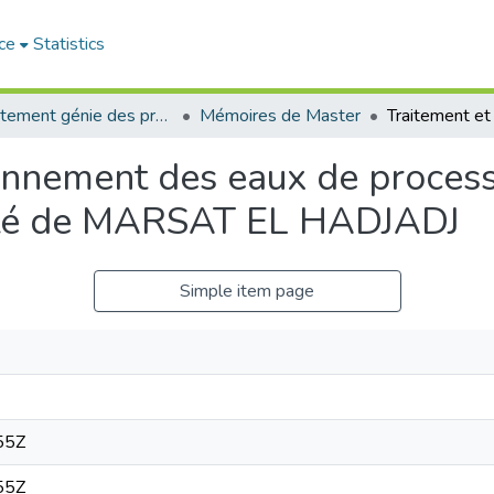
ce
Statistics
Département génie des procédés
Mémoires de Master
onnement des eaux de process
cité de MARSAT EL HADJADJ
Simple item page
55Z
55Z