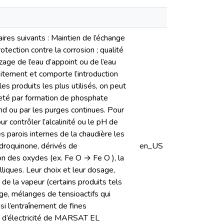
aires suivants : Maintien de l’échange
tection contre la corrosion ; qualité
zage de l’eau d’appoint ou de l’eau
tement et comporte l’introduction
s produits les plus utilisés, on peut
dureté par formation de phosphate
ond ou par les purges continues. Pour
 contrôler l’alcalinité ou le pH de
es parois internes de la chaudière les
ydroquinone, dérivés de
en_US
n des oxydes (ex. Fe O → Fe O ), la
lliques. Leur choix et leur dosage,
 de la vapeur (certains produits tels
age, mélanges de tensioactifs qui
si l’entraînement de fines
on d’électricité de MARSAT EL