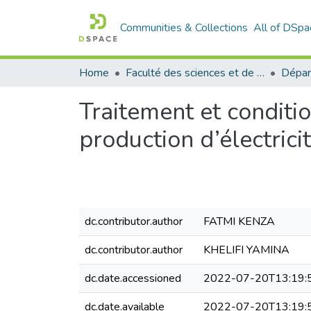
Communities & Collections
All of DSpa
Home
Faculté des sciences et de la technologie
Traitement et conditi
production d’électri
dc.contributor.author
FATMI KENZA
dc.contributor.author
KHELIFI YAMINA
dc.date.accessioned
2022-07-20T13:19:
dc.date.available
2022-07-20T13:19: