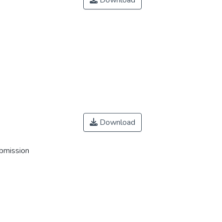
Download
Download
ubmission