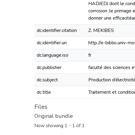
HADJEDJ dont le condi
corrosion ;le primage 
donner une efficacitéa
dc.identifier.citation
Z. MEKIBES
dc.identifier.uri
http://e-biblio.univ
dc.language.iso
fr
dc.publisher
faculté des sciences e
dc.subject
Production d’électrici
dc.title
Traitement et conditi
Files
Original bundle
Now showing
1 - 1 of 1