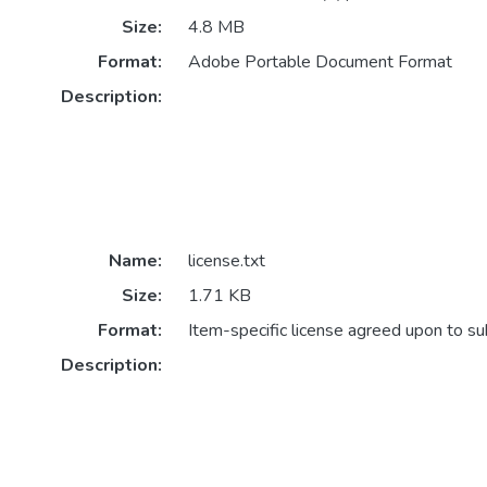
Size:
4.8 MB
Format:
Adobe Portable Document Format
Description:
Name:
license.txt
Size:
1.71 KB
Format:
Item-specific license agreed upon to s
Description: