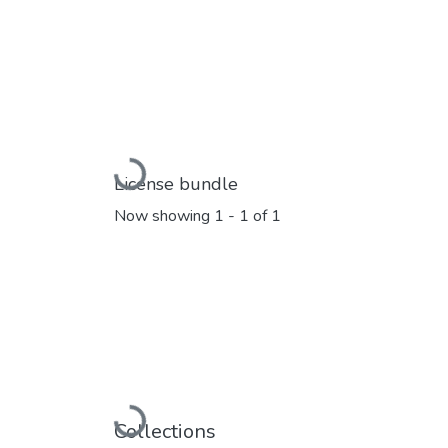
Loading...
License bundle
Now showing
1 - 1 of 1
Loading...
Collections