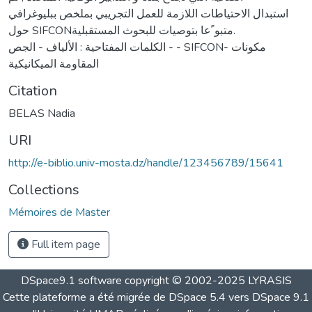
استبدال الاحتياطات اللازمة للعمل التجريبي بملخص ببليوغرافي
حول SIFCONمتبو ًعا بتوصيات للبحوث المستقبلية.
الكلمات المفتاحية : الألياف - الجص - - SIFCONمكونات -
المقاومة الميكانيكية
Citation
BELAS Nadia
URI
http://e-biblio.univ-mosta.dz/handle/123456789/15641
Collections
Mémoires de Master
Full item page
DSpace9.1 software copyright © 2002-2025 LYRASIS
Cette plateforme a été migrée de DSpace 5.4 vers DSpace 9.1