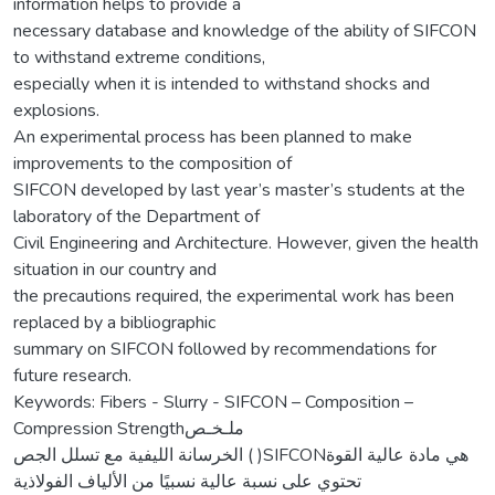
information helps to provide a
necessary database and knowledge of the ability of SIFCON
to withstand extreme conditions,
especially when it is intended to withstand shocks and
explosions.
An experimental process has been planned to make
improvements to the composition of
SIFCON developed by last year’s master’s students at the
laboratory of the Department of
Civil Engineering and Architecture. However, given the health
situation in our country and
the precautions required, the experimental work has been
replaced by a bibliographic
summary on SIFCON followed by recommendations for
future research.
Keywords: Fibers - Slurry - SIFCON – Composition –
Compression Strengthملـخـص
الخرسانة الليفية مع تسلل الجص ( )SIFCONهي مادة عالية القوة
تحتوي على نسبة عالية نسبيًا من الألياف الفولاذية