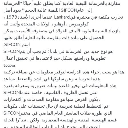
مقارنة بالخرسانة الليفية العادية. كما يطلق عليه أحيانًا "الخرسانة
الليفية عالية الحجم." يعود أصل SIFCONإلى عام
، 1979عندما أجرى الأستاذ Lankardتجارب مكثفة في مختبره في
كولومبوس ، أوهايو ، الولايات المتحدة وأثبت أنه
بازدياد النسبة المئوية لألياف الفولاذ في مصفوفة الأسمنت يمكن
الحصول على مادة ذات مقاومة عالية للغاية أطلق عليها
.SIFCON اسم
SIFCONهو نوع جديد من الخرسانة في بلدنا ؛ ثم يجب أن يتم
تطويرها ودراستها بشكل جيد لاعتمادها في تحقيق أعمال
محددة.
هذا هو سبب إجراء هذه الدراسة لتوفير معلومات عن صياغة تركيبة
هذه الخرسانة وعن سلوكها في الشد والضغط. تساعد
هذه المعلومات في توفير قاعدة بيانات ضرورية ومعرفة بقدرة
SIFCONعلى تحمل الظروف القاسية ، خاصة عندما
يكون الغرض منها هو مقاومة الصدمات و الانفجارات .
تم التخطيط لعملية تجريبية لإدخال تحسينات على مكونات
SIFCONالذي طوره طلاب الماستر العام الماضي في مختبر
قسم الهندسة المدنية والهندسة المعمارية. ولكن ، نظ ًرا للحالة
الصحية التي تجتاح بلدنا و التدابير الوقائية المتخذة , تم