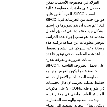
الفولاذ في مصفوفة الأسمنت يمكن
الحصول على مادة ذات مقاومة عالية
للغاية أطلق عليها .SIFCON اسم
SIFCONهو نوع جديد من الخرسانة في
بلدنا ؛ ثم يجب أن يتم تطويرها ودراستها
بشكل جيد لاعتمادها في تحقيق أعمال
محددة. هذا هو سبب إجراء هذه الدراسة
لتوفير معلومات عن صياغة تركيبة هذه
الخرسانة وعن سلوكها في الشد والضغط
تساعد هذه المعلومات في توفير قاعدة
بيانات ضرورية ومعرفة بقدرة
SIFCONعلى تحمل الظروف القاسية ،
خاصة عندما يكون الغرض منها هو
مقاومة الصدمات و الانفجارات . تم
لتخطيط لعملية تجريبية لإدخال تحسينات
على مكونات SIFCONالذي طوره طلاب
الماستر العام الماضي في مختبر قسم
الهندسة المدنية والهندسة المعمارية.
ولكن ، نظ ًرا للحالة الصحية التي تجتاح