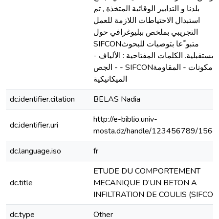
بلدنا و التدابير الوقائية المتخذة , تم
استبدال الاحتياطات اللازمة للعمل
التجريبي بملخص ببليوغرافي حول
SIFCONمتبو ًعا بتوصيات للبحوث
المستقبلية. الكلمات المفتاحية : الألياف 
الجص - - SIFCONمكونات - المقاومة
الميكانيكية
dc.identifier.citation
BELAS Nadia
http://e-biblio.univ-
dc.identifier.uri
mosta.dz/handle/123456789/1564
dc.language.iso
fr
ETUDE DU COMPORTEMENT
dc.title
MECANIQUE D’UN BETON A
INFILTRATION DE COULIS (SIFCON
dc.type
Other