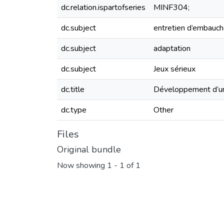
dc.relation.ispartofseries
MINF304;
dc.subject
entretien d’embauc
dc.subject
adaptation
dc.subject
Jeux sérieux
dc.title
Développement d’un 
dc.type
Other
Files
Original bundle
Now showing
1 - 1 of 1