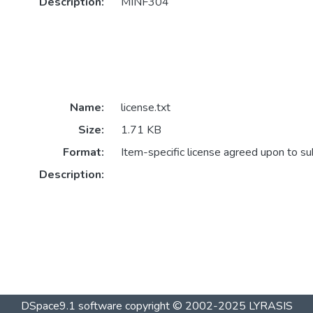
Description:
MINF304
Name:
license.txt
Size:
1.71 KB
Format:
Item-specific license agreed upon to s
Description:
DSpace9.1 software copyright © 2002-2025 LYRASIS