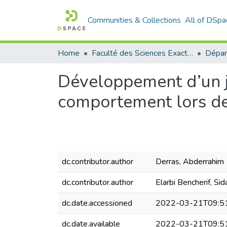
Communities & Collections
All of DSpa
Home
Faculté des Sciences Exactes et de l'Informatique
Développement d’un je
comportement lors de
dc.contributor.author
Derras, Abderrahim
dc.contributor.author
Elarbi Bencherif, S
dc.date.accessioned
2022-03-21T09:5
dc.date.available
2022-03-21T09:5