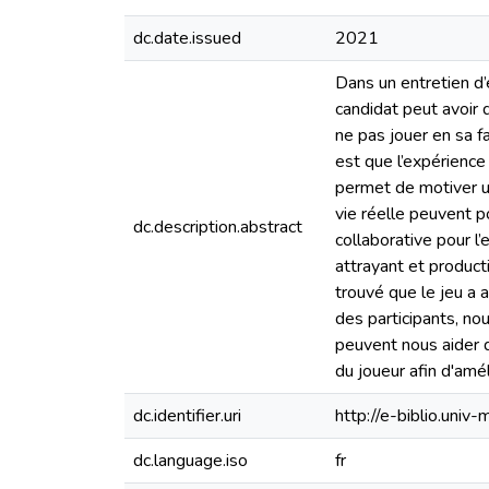
dc.date.issued
2021
Dans un entretien d’
candidat peut avoir d
ne pas jouer en sa f
est que l’expérience
permet de motiver un
vie réelle peuvent p
dc.description.abstract
collaborative pour l
attrayant et produc
trouvé que le jeu a a
des participants, nou
peuvent nous aider d
du joueur afin d'amél
dc.identifier.uri
http://e-biblio.un
dc.language.iso
fr