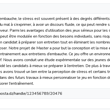
embauche, le stress est souvent présent à des degrés différents
u mal à s’exprimer, à avoir un discours fluide, ce qui peut rendre s
aveur. Parmi les avantages d’utilisation des jeux sérieux pour les
 peut être modulée en fonction des besoins individuels, sans risqu
 candidat à préparer son entretien tout en éliminant les nombreu
oser. Notre projet de Master a pour but la conception et la mise 
’entrainement aux entretiens d’embauche. Ce jeu offre un environn
tif. Nous avons conduit une étude expérimentale sur des jeunes
idé les candidats à mieux se préparer à l’entretien. De plus à trav
s avons trouvé un lien entre la perception de stress et certains t
ans des futurs travaux à mieux personnaliser le jeu en fonction 
iorer l'entraînement.
iv-mosta.dz/handle/123456789/20476