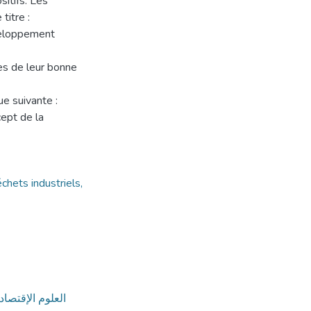
sitifs. Les
titre :
éveloppement
es de leur bonne
e suivante :
cept de la
chets industriels,