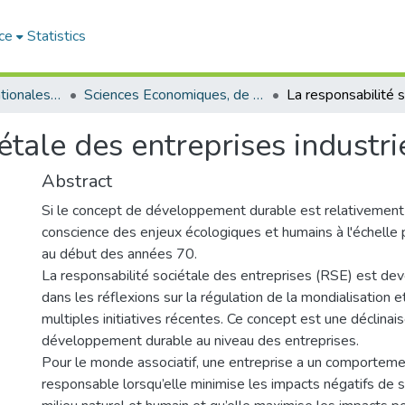
ce
Statistics
Sciences Economiques, de Gestion et Commerciales - العلوم الإقتصادية و التجارية و علوم التسيير
Communications nationales (مداخلات وطنية)
Abstract
Si le concept de développement durable est relativement r
conscience des enjeux écologiques et humains à l'échelle
au début des années 70.
La responsabilité sociétale des entreprises (RSE) est de
dans les réflexions sur la régulation de la mondialisation e
multiples initiatives récentes. Ce concept est une déclina
développement durable au niveau des entreprises.
Pour le monde associatif, une entreprise a un comporteme
responsable lorsqu’elle minimise les impacts négatifs de s