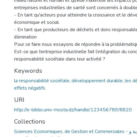
milieu naturel et humain et qu’elle maximise les impacts po
entreprises industrielles de santé sont concernés à double 
- En tant qu'acteurs pour atteindre la croissance et le d
économique et social.
- En tant que producteurs de déchets et donc responsabl
élimination
Pour ce faire nous essayons de répondre à la problématiqu
Est-ce que l’entreprise industrielle fait l’intégration du con
responsabilité sociétale dans leur activité ?
Keywords
la responsabilité sociétale, développement durable, les dé
effets négatifs
URI
http://e-biblio.univ-mosta.dz/handle/123456789/8820
Collections
Sciences Economiques, de Gestion et Commerciales - العلوم الإقتصادية و