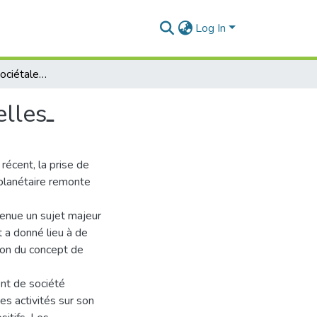
Log In
La responsabilité sociétale des entreprises industriellesـ
La responsabilité sociétale des entreprises industriellesـ
écent, la prise de
 planétaire remonte
venue un sujet majeur
t a donné lieu à de
ison du concept de
nt de société
es activités sur son