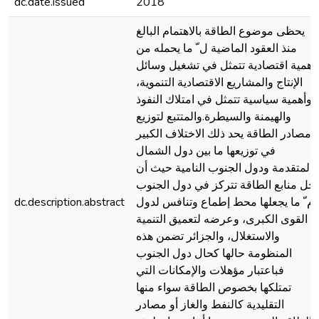
dc.date.issued
2018
يحظى موضوع الطاقة بالاهتمام البالغ
منذ العقود الماضية ل ّ ما يحمله من
أهمية اقتصادية تتمثل في تشغيل وسائل
الإنتاج والمشاريع الاقتصادية التنموية،
وأهمية سياسية تتمثل في امتلاك النفوذ
والهيمنة والسيطرة.والمتتبع لتوزيع
مصادر الطاقة يحد ذلك الاختلاف الكبير
في توزيعها ما بين دول الشمال
المتقدمة ودول الجنوب النامية حيث أن
جل منابع الطاقة تتركز في دول الجنوب
dc.description.abstract
م ّ ما يجعلها محط إطماع وتنافس لدول
القوى الكبرى، وعرضه لتعميق التنمية
والاستغلال، والجزائر تضمن هذه
المنظومة حالها كحال دول الجنوب
فباعتبار مؤهلات والإمكانات التي
تمتلكها بخصوص الطاقة سواء منها
التقليدية كالنفط والغاز أو مصادر