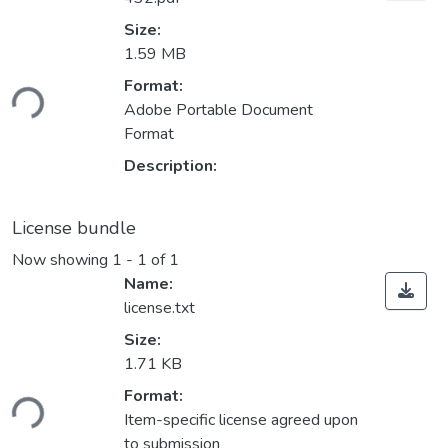
Size:
1.59 MB
Format:
ding...
Adobe Portable Document
Format
Description:
License bundle
Now showing
1 - 1 of 1
Name:
license.txt
Size:
1.71 KB
Format:
ding...
Item-specific license agreed upon
to submission