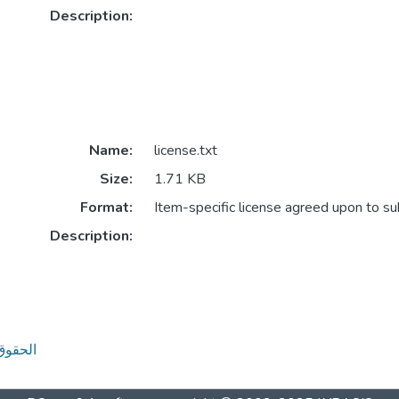
Description:
Name:
license.txt
Size:
1.71 KB
Format:
Item-specific license agreed upon to s
Description:
الحقوق و العلو