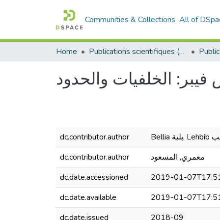
Communities & Collections
All of DSpa
Home
Publications scientifiques (Laboratoires)
فيبر: الخلفيات والحدود
dc.contributor.author
Bellia لية
dc.contributor.author
معمري, المسعود
dc.date.accessioned
2019-01-07T17:5
dc.date.available
2019-01-07T17:5
dc.date.issued
2018-09