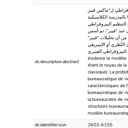
ذج التنظيم البيروقراطي ل''ماكس فيبر
ا بالمدرسة الكلاسيكية
 التنظيم البيروقراطي
عند ''فيبر''، ثم أسس
م من أن تحليلات ''فيبر
النّظري أو الإمبريقي
ي تعتري النموذج البيروقراطي الفيبري
évidence le modèle 
dc.description.abstract
étant le noyau de la
classique). La probl
bureaucratique de «W
caractéristiques de 
bureaucratique de «
la bureaucratie de 
structures bureaucr
modèle bureaucratiq
dc.identifier.issn
2602-6155