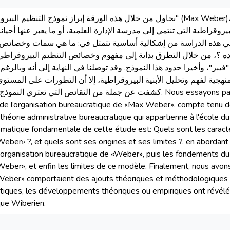
نحاول من خلال هذه الورقة إبراز نمو'' (Max Weber)، بالنظر إلى الأهمية التي يكتسيها هذا
بيروقراطية التي تنتمي إلى مدرسة الإدارة العلمية، أو ما يعبر عنها أحيان
قنا في هذه الدراسة من إشكالية أساسية تتمثل في: ما هي سمات وخصائص
ده ؟، من خلال التطرق بداية إلى مفهوم وخصائص التنظيم البيروقراطي 
'فيبر''، وأخيرا حدود هذا النموذج. وقد توصلنا في النهاية إلى أنه وبالرغ
هجية لفهم وتحليل الأبنية البيروقراطية، إلا أن التطورات على المستوى 
كشفت عن جملة من النقائص الت. Nous essayons par le présent article de mettre en
de l’organisation bureaucratique de «Max Weber», compte tenu 
 théorie administrative bureaucratique qui appartienne à l'école d
ématique fondamentale de cette étude est: Quels sont les caracté
eber» ?, et quels sont ses origines et ses limites ?, en abordan
l'organisation bureaucratique de «Weber», puis les fondements du
Weber», et enfin les limites de ce modèle. Finalement, nous avon
«Weber» comportaient des ajouts théoriques et méthodologiques à
atiques, les développements théoriques ou empiriques ont révélé
ue Wiberien.