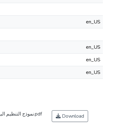
en_US
en_US
en_US
en_US
نموذج التنظيم البيروقراطي لماكس فيبر - الخلفيات والحدود.pdf
Download