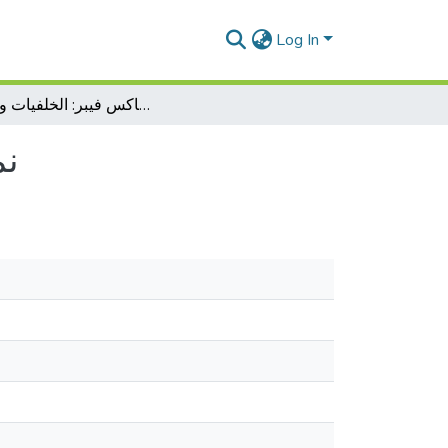
Log In
نموذج التنظيم البيروقراطي لماكس فيبر: الخلفيات والحدود
نم