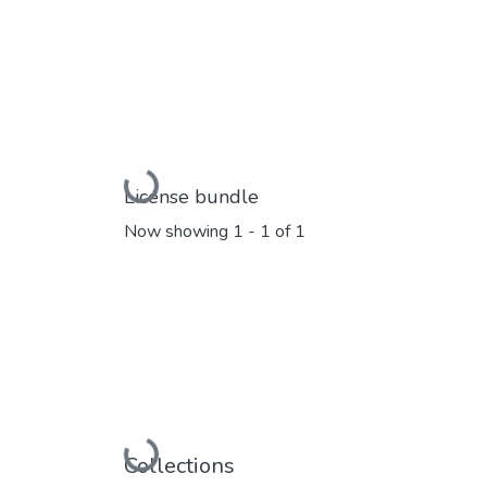
Loading...
License bundle
Now showing
1 - 1 of 1
Loading...
Collections