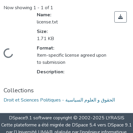
Now showing
1 - 1 of 1
Name:
license.txt
Size:
1.71 KB
Format:
Loading...
Item-specific license agreed upon
to submission
Description:
Collections
Droit et Sciences Politiques - الحقوق و العلوم السياسية
DSpace9.1 software copyright © 2002-2025 LYRASIS
Cette plateforme a été migrée de DSpace 5.4 vers DSpace 9.1
par l’Université UMAB, réalisée par l’ingénieur informatique