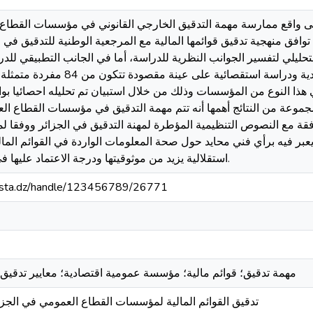
ى واقع ممارسة مهمة التدقيق الخارجي القانوني في مؤسسات القطاع 
افق منهجية تدقيق قوائمها المالية مع المرجعية الوطنية للتدقيق في ا
تحليلي لتفسير الجوانب النظرية للدراسة، أما في الجانب التطبيقي للدر
بين دراسة حالة بمؤسسة عمومية اقتصادية ودراسة
هذا النوع من المؤسسات وذلك من خلال استبيان تم تحليله احصائيا بوا
ة مع النصوص التنظيمية المؤطرة لمهنة التدقيق في الجزائر ووفقا لمح
 يعبر فيه برأي فني محايد حول صحة المعلومات الواردة في القوائم الم
استقلالية يزيد من موثوقيتها ودرجة الاعتماد عليها في اتخاذ مختلف القرارات.
-mosta.dz/handle/123456789/26771
مهمة تدقيق؛ قوائم مالية؛ مؤسسة عمومية اقتصادية؛ معايير تدقيق جزائر
تدقيق القوائم المالية لمؤسسات القطاع العمومي في الجزائ