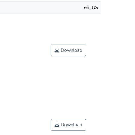
en_US
Download
Download