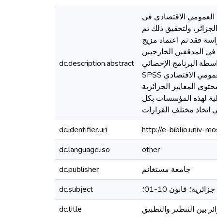
العمومي الاقتصادي في
لجزائر، ولتحقيق ذلك تم
اسة فقد تم اعتماد مزيج
 استقصائية على عينة مقصودة تتكون من 84 مفردة متمثلة في المدققين الخارجيين
سطة البرنامج الإحصائي
dc.description.abstract
SPSS نسخة 22. توصلت هذه الدراسة إلى مجموعة من النتائج أهمها أنه تتم مهمة التدقيق في مؤسسات القطاع العمومي الاقتصادي
توى المعايير الجزائرية
الية لهذه المؤسسات بكل
dc.identifier.uri
http://e-biblio.univ
dc.language.iso
other
جامعة مستغانم
dc.publisher
ية؛ قانون 10-01؛
dc.subject
ر بين التنظير والتطبيق
dc.title