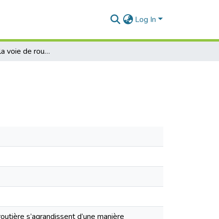
Log In
Détection de la voie de roulement
outière s’agrandissent d’une manière