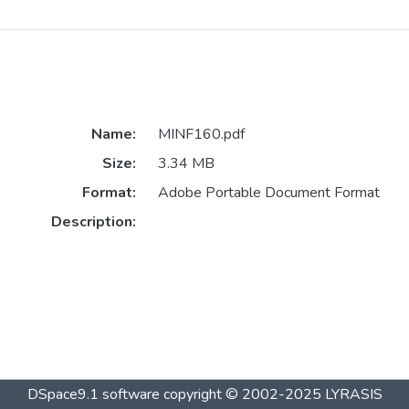
Name:
MINF160.pdf
Size:
3.34 MB
Format:
Adobe Portable Document Format
Description:
DSpace9.1 software copyright © 2002-2025 LYRASIS