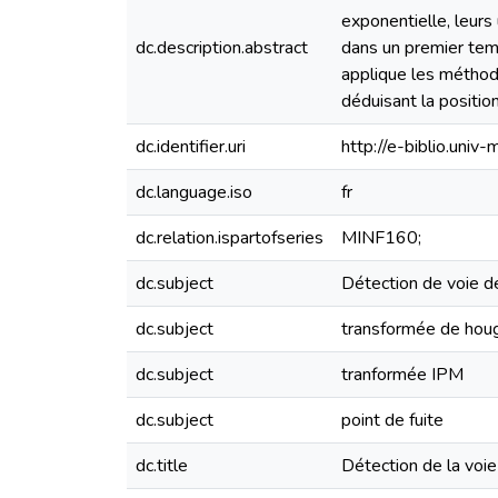
exponentielle, leurs 
dc.description.abstract
dans un premier tem
applique les méthode
déduisant la position
dc.identifier.uri
http://e-biblio.un
dc.language.iso
fr
dc.relation.ispartofseries
MINF160;
dc.subject
Détection de voie d
dc.subject
transformée de hou
dc.subject
tranformée IPM
dc.subject
point de fuite
dc.title
Détection de la voi