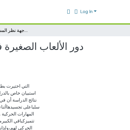
Log In
"دور الألعاب الصغيرة في تنمية المهارات الحركية والقد رات البدنية عند الأطفال الصم البكم من وجهة نظر المشرفين عليهم ا"
التي اختيرت بطر
نتائج الدراسة أن في
سلباعلى تجسيدهاأثناءا
المهارات الحركية و
تتميزكباقي الكبير
الحركي لهم،ولذان