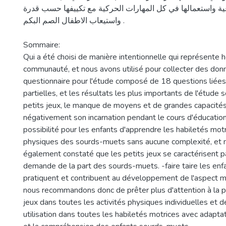
اعية واستعمالها في كل المهارات الحركية مع تكييفها حسب قدرة
واستيعاب الاطفال الصم البكم .
Sommaire:
Qui a été choisi de manière intentionnelle qui représente
communauté, et nous avons utilisé pour collecter des don
questionnaire pour l'étude composé de 18 questions liée
partielles, et les résultats les plus importants de l'étude 
petits jeux, le manque de moyens et de grandes capacités
négativement son incarnation pendant le cours d'éducation
possibilité pour les enfants d'apprendre les habiletés motr
physiques des sourds-muets sans aucune complexité, et 
également constaté que les petits jeux se caractérisent 
demande de la part des sourds-muets. -faire taire les enfa
pratiquent et contribuent au développement de l'aspect m
nous recommandons donc de prêter plus d'attention à la p
jeux dans toutes les activités physiques individuelles et 
utilisation dans toutes les habiletés motrices avec adaptat