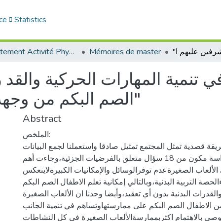
ce
Statistics
Département Activité Physique Adaptée (APA)
Mémoires de master
الصم البكم من وجهة نظر المشرفين عليهم ا"
Abstract
الملخص:
يقة قصدية تمثل المجتمع تمثيل صادقا واستعملنا لجمع البيانات
استبيان خاص بالدراسة مكون من 18 سؤال متعلق بالفرضيات الجزئية،وجاءت أهم
 الألعاب الصغيرةعدم توفرالوسائل والإمكانيات الكبيرةلاينعكس
لحصة التربية البدنية،وبالتالي إمكانية تعلم الاطفال الصم البكم
القدرات البدنية بدون أي تعقيد،وأيضا وجدنا ان الألعاب الصغيرة
من الاطفال الصم البكم على ممارستهاوتساهم في تنمية الجانب
وصي بالاهتمام اكثربممارسةالألعاب الصغيرة في كل النشاطات