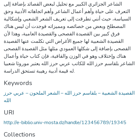
الشاعر الجزائري الكبير مع تحليل لبعض القصائد بإضافة إلى
التعرف على حياة وأهم أعمال الشاعر وأهم اتجاهاته الأدبية وحق
السياسة، حيث أنني تطرقت إلى تعريف الشعر الشعبي وإشكالية
المصطلح وبعض من خصائصه ومميزاته فوجدت أن ليس هناك
فرق كبير بين القصيدة الفصحى والقصيدة العامية، وهذا لأن
القصيدة الشعبية لها جميع الأغراض التي تكلمت عنها القصيدة
الفصحى بإضافة إلى شكلها العمودي مثلها مثل القصيدة الفصحى
هناك وإختلاف وهو في الوزن والقافية، فإن كتاب حياة وأعمال
الشاعر بلقاسم حرز الله للكاتب عربي حرز الله يعتبر موروثا شعبيا
له قيمة أدبية رهيبة تستحق الدراسة.
Keywords
القصيدة الشعبية – بلقاسم حرز الله – الشعر الملحون – عربي حرز
الله
URI
http://e-biblio.univ-mosta.dz/handle/123456789/19345
Collections