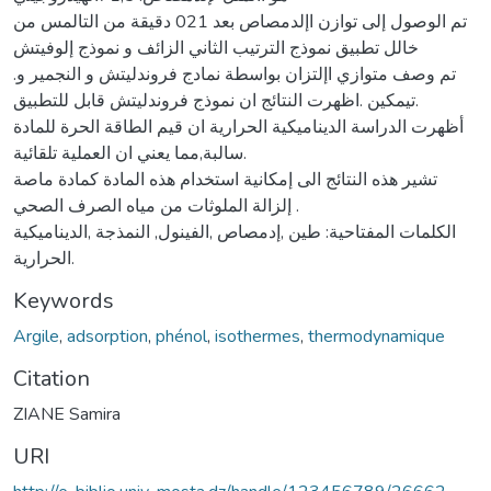
تم الوصول إلى توازن اإلدمصاص بعد 021 دقيقة من التالمس من
خالل تطبيق نموذج الترتيب الثاني الزائف و نموذج إلوفيتش
.تم وصف متوازي اإلتزان بواسطة نمادج فروندليتش و النجمير و
تيمكين .اظهرت النتائج ان نموذج فروندليتش قابل للتطبيق.
أظهرت الدراسة الديناميكية الحرارية ان قيم الطاقة الحرة للمادة
سالبة,مما يعني ان العملية تلقائية.
تشير هذه النتائج الى إمكانية استخدام هذه المادة كمادة ماصة
إلزالة الملوثات من مياه الصرف الصحي .
الكلمات المفتاحية: طين ,إدمصاص ,الفينول, النمذجة ,الديناميكية
الحرارية.
Keywords
Argile
,
adsorption
,
phénol
,
isothermes
,
thermodynamique
Citation
ZIANE Samira
URI