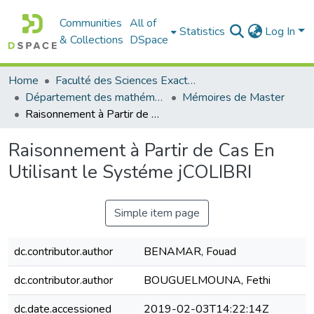
Communities
All of
Statistics
Log In
& Collections
DSpace
Home
Faculté des Sciences Exactes et de l'Informatique
Département des mathématiques et informatique
Mémoires de Master
Raisonnement à Partir de Cas En Utilisant le Systéme jCOLIBRI
Raisonnement à Partir de Cas En
Utilisant le Systéme jCOLIBRI
Simple item page
dc.contributor.author
BENAMAR, Fouad
dc.contributor.author
BOUGUELMOUNA, Fethi
dc.date.accessioned
2019-02-03T14:22:14Z