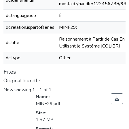
dc.identifier.uri
mosta.dz/handle/123456789/93
dc.language.iso
fr
dc.relation.ispartofseries
MINF29;
Raisonnement à Partir de Cas En
dc.title
Utilisant le Systéme jCOLIBRI
dc.type
Other
Files
Original bundle
Now showing
1 - 1 of 1
Name:
MINF29.pdf
Size:
1.57 MB