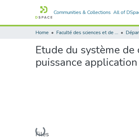
Communities & Collections
All of DSpa
Home
Faculté des sciences et de la technologie
Etude du système de c
puissance application 
Loading...
Files