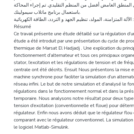
المنطق الغامض أفضل من المنظم التقليدي. تم إجراء المحاكة
باستعمال برنامج ماتلاب سيمولينك.
 الآلة المتزامنة، المولد، تنظيم الجهد و التردد، الطاقة الكهربائية
Résumé
Ce travail présente une étude détaillé sur la régulation d’u
étude a été introduit par une présentation du cycle de prod
thermique de Marsat El Hadjadj . Une explication du princ
fonctionnement d’alternateur et tous ces principaux organ
stator, l’excitation et les régulations de tension et de fréq
centrale ont été décrits. Ensuit Nous présentons la mise 
machine synchrone pour faciliter la simulation d’un alterna
réseau infini. Le but de notre simulation et d’analysé le 
régulations dans le fonctionnement normal et dans la prés
temporaire. Nous analysons notre résultat pour deux type
tension d’excitation (conventionnelle et floue) pour déterm
régulateur. Enfin nous avons déduit que le régulateur flou 
comparant avec le régulateur conventionnel. La simulation
le logiciel Matlab-Simulink.