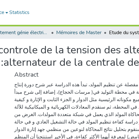
ce
Statistics
Département génie électrique
Mémoires de Master
ontrole de la tension des al
:alternateur de la centrale d
Abstract
مفصلة عن تنظيم المولد، تبدأ هذه الدراسة عبر شرح دورة إنتاج
ية في محطة التوليد في( مرسات الحجاج)، إضافة إلى شرح مبدأ
ع مكوناته الرئيسية مثل الدوار و الجزء الثابت و الإثارة و كيفية
 في المحطة، ثم سنقدم المعادلات الكهربائية و الميكانيكية للآلة
حاكاة المولد الذي يعمل في شبكة متعددة المولدات. الغرض من
 دراسة كفاءة تنظيم المولد في حالة التشغيل العادي و في حالة
وم بتحليل نتائج المحاكاة لنوعين من منظمي جهد إثارة الدوار
(مض) لمعرفة أيهما الأكثر كفاءة، في الأخير استنتجنا أن المنظم