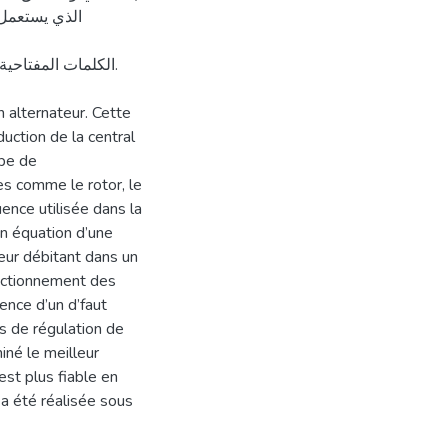
الذي يستعمل 
الكلمات المفتاحية:.
n alternateur. Cette
uction de la central
ipe de
es comme le rotor, le
uence utilisée dans la
en équation d’une
teur débitant dans un
fonctionnement des
ence d’un d’faut
s de régulation de
iné le meilleur
est plus fiable en
 a été réalisée sous