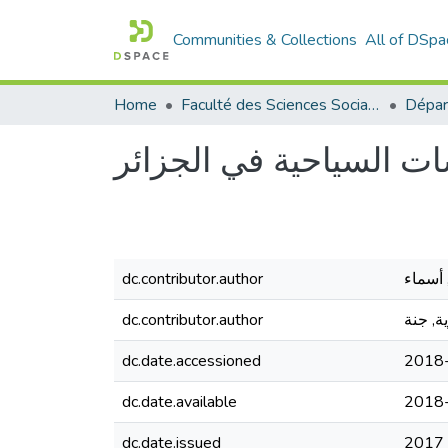
Communities & Collections
All of DSpa
Home
Faculté des Sciences Sociales
ات السياحية في الجزائر
dc.contributor.author
 أسماء
dc.contributor.author
, جنة
dc.date.accessioned
2018
dc.date.available
2018
dc.date.issued
2017