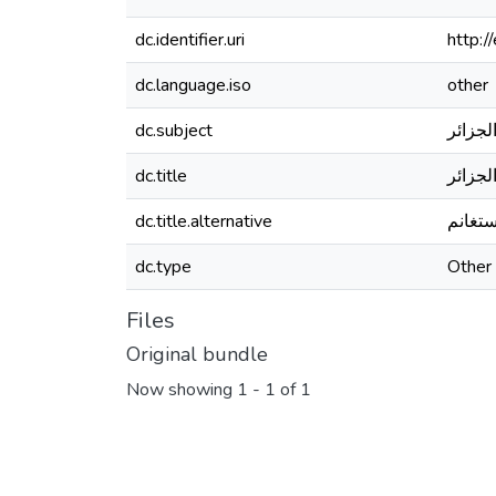
dc.identifier.uri
http:
dc.language.iso
other
dc.subject
لجزائر
dc.title
لجزائر
dc.title.alternative
ستغانم
dc.type
Other
Files
Original bundle
Now showing
1 - 1 of 1