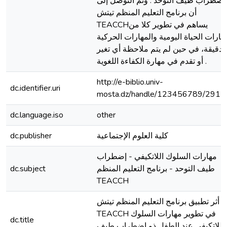
إضطراب طيف التوحد . وتم التوصل إلى
أن برنامج التعليم المنظم تيتش
TEACCHيساهم في تطوير كلا من
هارات الحياة اليومية والمهارات الحركية
لدقيقة، في حين لم يتم ملاحظة أي تغير
أو تقدم في مهارة الكفاءة اللغوية .
http://e-biblio.univ-
dc.identifier.uri
mosta.dz/handle/123456789/2912
dc.language.iso
other
كلية العلوم الإجتماعية
dc.publisher
مهارات السلوك اللاتكيفي - إضطراب
طيف التوحد - برنامج التعليم المنظم
dc.subject
TEACCH
أثر تطبيق برنامج التعليم المنظم تيتش
TEACCH في تطوير مهارات السلوك
dc.title
اللاتكيفي عند الطفل ذو اضطراب طيف