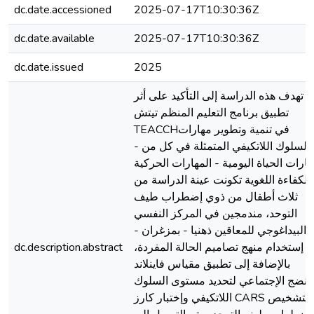
dc.date.accessioned
2025-07-17T10:30:36Z
dc.date.available
2025-07-17T10:30:36Z
dc.date.issued
2025
تهدف هذه الدراسة إلى التأكيد على أثر
تطبيق برنامج التعليم المنظم تيتش
TEACCHفي تنمية وتطوير مهارات
السلوك اللاتكيفي المتمثلة في كل من -
ارات الحياة اليومية - المهارات الحركية
 الكفاءة اللغوية تكونت عينة الدراسة من
ثلاث أطفال من ذوي إضطراب طيف
التوحد، مندمجين في المركز النفسي
البيداغوجي للمعاقين ذهنيا - بمزغران -
م إستخدام منهج تصاميم الحالة المفردة،
dc.description.abstract
بالإضافة إلى تطبيق مقياس فاينلاند
لنضج الإجتماعي لتحديد مستوى السلوك
اللاتكيفي وإختبار كارز CARS لتشخيص