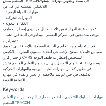
المنظم تيتش TEACCHفي تنمية وتطوير مهارات السلوك
اللاتكيفي المتمثلة في كل من
- مهارات الحياة اليومية
- المهارات الحركية
- الكفاءة اللغوية
تكونت عينة الدراسة من ثلاث أطفال من ذوي إضطراب طيف
التوحد، مندمجين في المركز النفسي البيداغوجي للمعاقين ذهنيا -
بمزغران -
تم إستخدام منهج تصاميم الحالة المفردة، بالإضافة إلى تطبيق
مقياس فاينلاند للنضج الإجتماعي لتحديد مستوى السلوك اللاتكيفي
وإختبار كارز CARS لتشخيص إضطراب طيف التوحد .
وتم التوصل إلى أن برنامج التعليم المنظم تيتش TEACCHيساهم
في تطوير كلا من مهارات الحياة اليومية والمهارات الحركية
الدقيقة، في حين لم يتم ملاحظة أي تغير أو تقدم في مهارة
الكفاءة اللغوية .
Keywords
مهارات السلوك اللاتكيفي - إضطراب طيف التوحد - برنامج التعليم
المنظم TEACCH