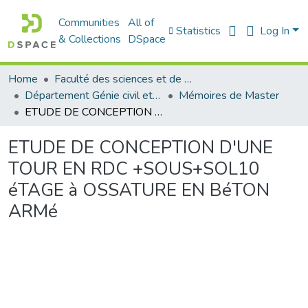
Communities
All of
Statistics
Log In
& Collections
DSpace
Home
Faculté des sciences et de la technologie
Département Génie civil et Architecture
Mémoires de Master
ETUDE DE CONCEPTION D'UNE TOUR EN RDC +SOUS+SOL10 éTAGE à OSSATURE EN BéTON ARMé
ETUDE DE CONCEPTION D'UNE
TOUR EN RDC +SOUS+SOL10
éTAGE à OSSATURE EN BéTON
ARMé