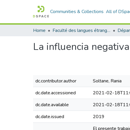
Communities & Collections
All of DSpa
Home
Faculté des langues étrangères
La influencia negativ
dc.contributor.author
Soltane, Rania
dc.date.accessioned
2021-02-18T11:
dc.date.available
2021-02-18T11:
dc.date.issued
2019
El presente trabaj