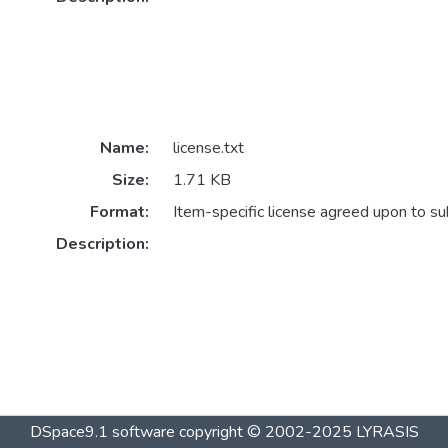
Name:
license.txt
Size:
1.71 KB
Format:
Item-specific license agreed upon to s
Description:
DSpace9.1 software copyright © 2002-2025 LYRASIS