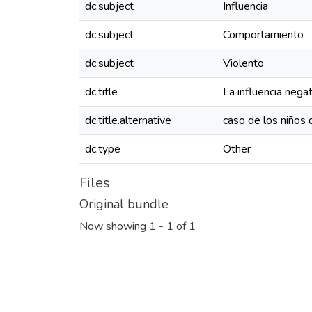
dc.subject
Influencia
dc.subject
Comportamiento
dc.subject
Violento
dc.title
La influencia nega
dc.title.alternative
caso de los niños 
dc.type
Other
Files
Original bundle
Now showing
1 - 1 of 1