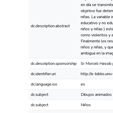
en día se transmit
objetivo fue deter
niñas. La variable
educativo y no edu
dc.description.abstract
niños y niñas ) es
como violentos y a
Finalmente los re
niños y niñas, y q
ambigua en la imag
dc.description.sponsorship
Sr Morceli Hassib 
dc.identifier.uri
http://e-biblio.
dc.language.iso
es
dc.subject
Dibujos animados
dc.subject
Niños