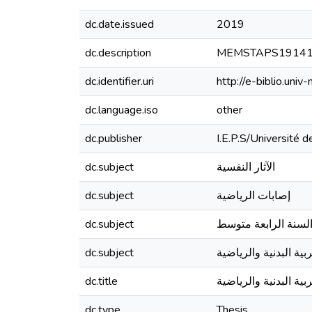
dc.date.issued
2019
dc.description
MEMSTAPS1914
dc.identifier.uri
http://e-biblio.un
dc.language.iso
other
dc.publisher
I.E.P.S/Université
dc.subject
الآثار النفسية
dc.subject
إصابات الرياضية
dc.subject
 السنة الرابعة متوسط
dc.subject
بية البدنية والرياضية
dc.title
ية البدنية والرياضية
dc.type
Thesis