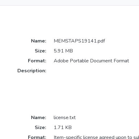
Name:
MEMSTAPS19141.pdf
Size:
5.91 MB
Format:
Adobe Portable Document Format
Description:
Name:
license.txt
Size:
1.71 KB
Format:
Item-specific license agreed upon to s