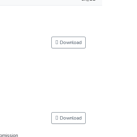
Download
Download
ubmission