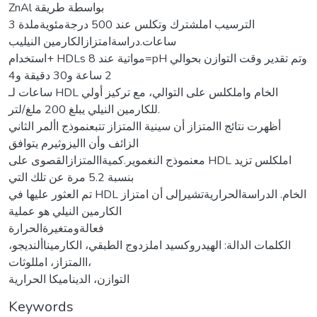
ZnAl بواسطة طريقة
الترسيب املشترك وتكلس عند 500 درجةمئويةملدة 3
ساعات.دراسةامتزازالكارمين النيليب
استخدام+ HDLs مواتية عند 8=pH وتم تقدير وقت التوازن بحوالي
2 ساعة و30 دقيقة و4
ساعات لـ HDL الخام واملكلس على التوالي، مع تركيز أولي
للكارمين النيلي يبلغ 200 ملغ/لتر.
أظهرت نتائج االمتزاز أن سينية االمتزاز تتبعنموذج األمر الثاني
الزائف وأن االيزوثيرم يتوافق
معنموذج النغموير.كميةاالمتزازالقصوى على HDL املكلس تزيد
بنسبة 5.2 مرة عن تلك التي
تم العثور عليها في HDL الخام. الدراسةالحراريةتشيرإلى أن امتزاز
الكارمين النيلي هو عملية
فعالةومتغيرةالحرارة
الكلمات الدالة: الهيدروكسيد املزدوج الطبقي، الكارميناألنديجو،
االمتزاز، امللوثات،
التوازن، الديناميكا الحرارية
Keywords