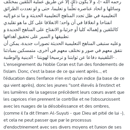
رحمه الله –)، و لا يكون ذلك إلا عن طريق عملية التلقين بمختلف
وسائلها و اتحاد عناصره تعلُّما و تعليما، حتى و لو تعددت الطرائق
التعليمية في ظل تجدد المناهج التعليمية الحديثة و ما تدعو إليه
انفتاحا و انغلاقا في آن واحد؛ الانغلاقا على كل ما هو تقليدي
كالتلقين و إهماله كليا أو جزئيا،و الانفتاح على المناهج الجديدة و
تطبيقها و السير على تحقيق أهدافها.
وعليه ستبقى المناهج التعليمية الحديثة تصورات جديدة، يمكن أن
نتفق معهم في صور و نختلف معهم في أخرى، متمسكين بمبادئنا
التلقينية دفاعا عن ثوابتنا و ترسيخا لهويتنا - الدينية والوطنية- .
L'enseignement du Noble Coran est l'un des fondements de
l'islam. Donc, c'est la base de ce qui vient après..., et
l'éducation dans l'enfance n'en est qu'un indice (la base de ce
qui vient après), donc les jeunes "sont élevés à l'instinct et
les lumières de la sagesse précèdent leurs cœurs avant que
les caprices n'en prennent le contrôle et ne l'obscurcissent
avec les nuages de la désobéissance et des ombres,
(comme il l'a dit l'Imam Al-Suyuti - que Dieu ait pitié de lui -),
et cela ne peut passer que par le processus
d'endoctrinement avec ses divers moyens et l'union de ses