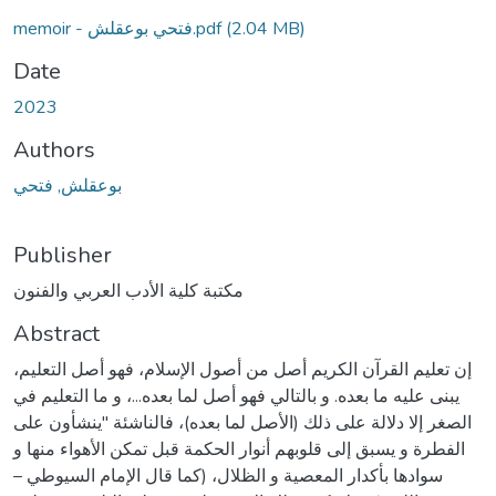
memoir - فتحي بوعقلش.pdf
(2.04 MB)
Date
2023
Authors
بوعقلش, فتحي
Publisher
مكتبة كلية الأدب العربي والفنون
Abstract
إن تعليم القرآن الكريم أصل من أصول الإسلام، فهو أصل التعليم،
يبنى عليه ما بعده. و بالتالي فهو أصل لما بعده...، و ما التعليم في
الصغر إلا دلالة على ذلك (الأصل لما بعده)، فالناشئة "ينشأون على
الفطرة و يسبق إلى قلوبهم أنوار الحكمة قبل تمكن الأهواء منها و
سوادها بأكدار المعصية و الظلال، (كما قال الإمام السيوطي –