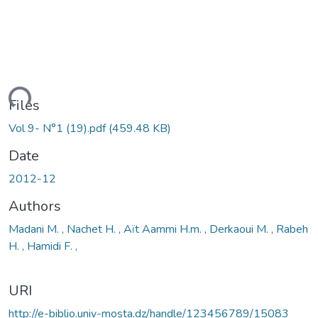
Loading...
Files
Vol 9- N°1 (19).pdf
(459.48 KB)
Date
2012-12
Authors
Madani M. , Nachet H. , Aït Aammi H.m. , Derkaoui M. , Rabeh
H. , Hamidi F. ,
URI
http://e-biblio.univ-mosta.dz/handle/123456789/15083