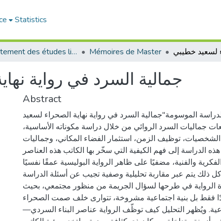
ce
Statistics
Département des études littéraires et critiques
Mémoires de Master
جمالية السرد في رواية نها
Abstract
لدراسة الموسومة"جمالية السرد في رواية نهاية الصحراء لسعيد
ات جماليات السرد الروائي من خلال دراسة مكوناته الأساسية
 الشخصيات، توظيف الزمن، استثمار الفضاء المكاني، وجماليات
ذه الدراسة إلى فهم الكيفية التي سخّر بها الكاتب هذه العناصر
فكرية والفنية، مضفيًا على ظاهر الرواية البوليسية عمقًا نفسيًا
. كل ذلك يتم عبر مقاربة تحليلية وصفية تجيب عن أسئلة الدراسة
وة الرواية في طرحها لسؤال الجريمة من منظور مجتمعي، بحيث
ردًا فقط بل بنية اجتماعية مشروخة، تتوارى خلف صمت الصحراء
عية. ويُظهر التحليل كيف توظّف الرواية عناصر البناء السردي