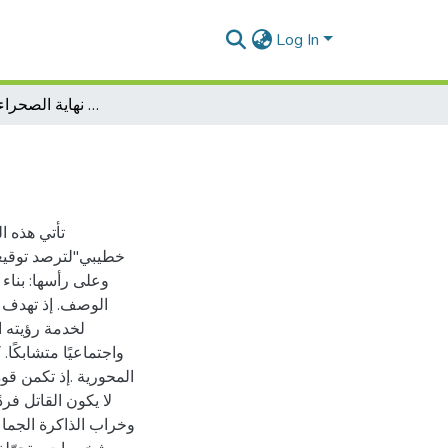
Log In
جمالية السرد في رواية نهاية الصحراء لسعيد خطيبي
تأتي هذه ا
خطيبي"لترصد توقيع،
وعلى رأسها: بناء
الوصف. إذ تهدف ه
لخدمة رؤيته ال
واجتماعيًا متشابكًا
المحورية .إذ تكمن ق
لا يكون القاتل ف
وخراب الذاكرة الجما—