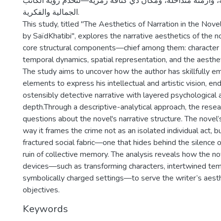
وأزمنة متداخلة، ومكان ذي كثافة رمزية—لتخدم رؤية الكاتب
الجمالية والفكرية.
This study, titled "The Aesthetics of Narration in the Nov
by SaïdKhatibi", explores the narrative aesthetics of the n
core structural components—chief among them: character 
temporal dynamics, spatial representation, and the aesthet
The study aims to uncover how the author has skillfully 
elements to express his intellectual and artistic vision, e
ostensibly detective narrative with layered psychological 
depth.Through a descriptive-analytical approach, the rese
questions about the novel's narrative structure. The novel’
way it frames the crime not as an isolated individual act, bu
fractured social fabric—one that hides behind the silence 
ruin of collective memory. The analysis reveals how the nov
devices—such as transforming characters, intertwined temp
symbolically charged settings—to serve the writer’s aest
objectives.
Keywords