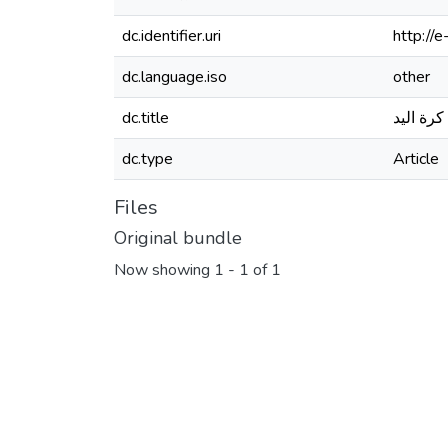
dc.identifier.uri
http://
dc.language.iso
other
dc.title
كرة اليد
dc.type
Article
Files
Original bundle
Now showing
1 - 1 of 1