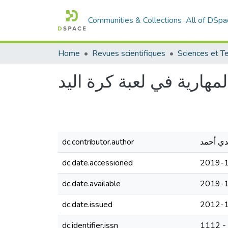
Communities & Collections
All of DSpa
Home
Revues scientifiques
مهارية في لعبة كرة اليد
dc.contributor.author
dc.date.accessioned
2019-1
dc.date.available
2019-1
dc.date.issued
2012-
dc.identifier.issn
1112 -