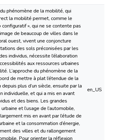
 du phénomène de la mobilité, qui
direct la mobilité permet, comme le
 configuratif », qui ne se contente pas
 l'image de beaucoup de villes dans le
oral ouest, vivent une conjoncture
ectations des sols préconisées par les
es individus, nécessite l’élaboration
ccessibilités aux ressources urbaines
bilité. L’approche du phénomène de la
bord de mettre à plat l’étendue de la
 depuis plus d’un siècle, ensuite par la
en_US
individuelle, et qui a mis en avant
vidus et des biens. Les grandes
é urbaine et l’usage de l’automobile,
 largement mis en avant par l’étude de
urbaine et la consommation d’énergie,
lement des villes et du rallongement
omobile. Pour orienter la réflexion