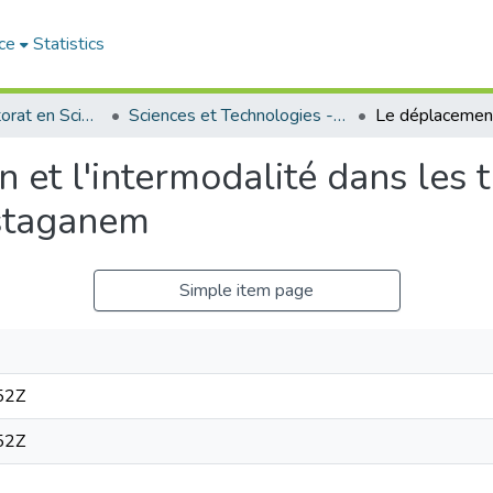
ce
Statistics
Thèses de doctorat en Sciences
Sciences et Technologies - العلوم و التكنولوجيا
et l'intermodalité dans les tr
ostaganem
Simple item page
52Z
52Z