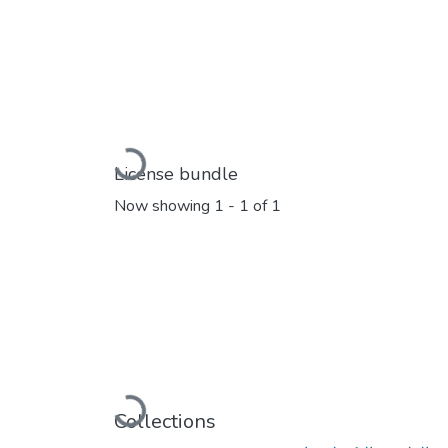
Loading...
License bundle
Now showing
1 - 1 of 1
Loading...
Collections