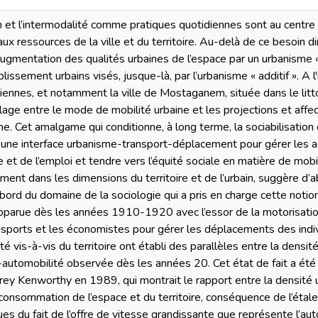
 et l’intermodalité comme pratiques quotidiennes sont au centre
é aux ressources de la ville et du territoire. Au-delà de ce besoin 
’augmentation des qualités urbaines de l’espace par un urbanisme «
lissement urbains visés, jusque-là, par l’urbanisme « additif ». A
riennes, et notamment la ville de Mostaganem, située dans le litt
calage entre le mode de mobilité urbaine et les projections et aff
e. Cet amalgame qui conditionne, à long terme, la sociabilisation d
d’une interface urbanisme-transport-déplacement pour gérer les a
e et de l’emploi et tendre vers l’équité sociale en matière de mo
ment dans les dimensions du territoire et de l’urbain, suggère d’a
bord du domaine de la sociologie qui a pris en charge cette notion
apparue dès les années 1910-1920 avec l’essor de la motorisation 
ansports et les économistes pour gérer les déplacements des indi
é vis-à-vis du territoire ont établi des parallèles entre la densit
automobilité observée dès les années 20. Cet état de fait a été
ey Kenworthy en 1989, qui montrait le rapport entre la densité 
urconsommation de l’espace et du territoire, conséquence de l’éta
es du fait de l’offre de vitesse grandissante que représente l’aut