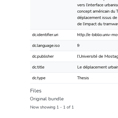
vers l’interface urban
concept américain du 
déplacement issus de 
de l’impact du tramwa
dc.identifier.uri
http://e-biblio.univ
dc.language.iso
fr
dc.publisher
l’Université de Most
dc.title
Le déplacement urbain 
dc.type
Thesis
Files
Original bundle
Now showing
1 - 1 of 1