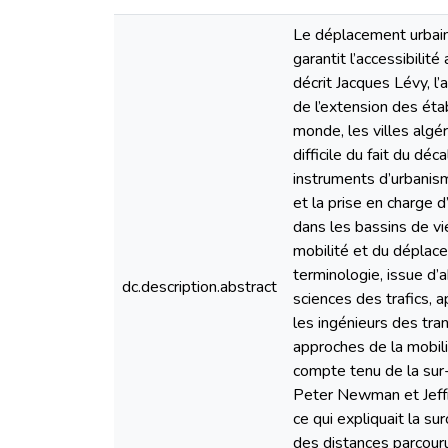
Le déplacement urbain
garantit l’accessibilit
décrit Jacques Lévy, l
de l’extension des étab
monde, les villes algé
difficile du fait du dé
instruments d’urbanism
et la prise en charge 
dans les bassins de vi
mobilité et du déplace
terminologie, issue d’a
dc.description.abstract
sciences des trafics, 
les ingénieurs des tr
approches de la mobilit
compte tenu de la sur-
Peter Newman et Jeffr
ce qui expliquait la s
des distances parcouru