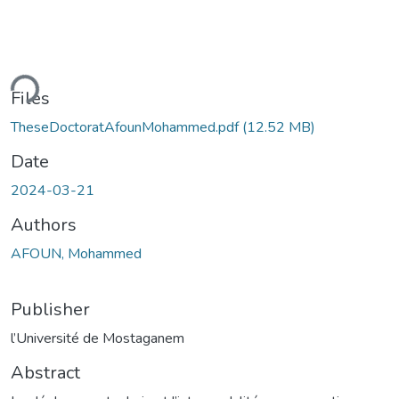
ding...
Files
TheseDoctoratAfounMohammed.pdf
(12.52 MB)
Date
2024-03-21
Authors
AFOUN, Mohammed
Publisher
l’Université de Mostaganem
Abstract