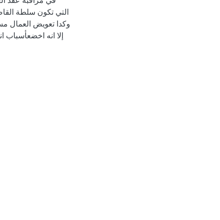
في مراقبة عقد الع
التي تكون سلطة القاض
وكدا تعويض العمال مسر
إلا انه اخضعأسباب انت