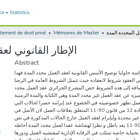
ce
Statistics
tement de droit privé
Mémoires de Master
الإطار القانوني لع
Abstract
سة حاولنا توضيح الأسس القانونية لعقد العمل محدد المدة فهدا
ي العقود شروط لانعقاده حيث تتمثل الشروط العامة في الرضا
إضافة إلى هده الشروط خص المشرع الجزائري عقد العمل محدد
زه عن عقد العمل غير محدد المدة وهي الكتابة والمدة الزمنية
العمل تظهر خصوصيته في الخضوع عند إبرامه حصرا لحالات التي
وردت في نص المادة 12 من قانون 90-11 المتعلق بعلاقات العمل لان الأصل في
غير محددة وأيإبرام لعقد العمل خارج الحالات المذكورة في نص
المادة 12 من قانون 90-11 يعد باطل و نظرا لهشاشة عقدا لعمل محدد المدة أحاطه
6
حماية خاصة تمثلت في الرقابة الإدارية لمفتشيه العمل ودورها