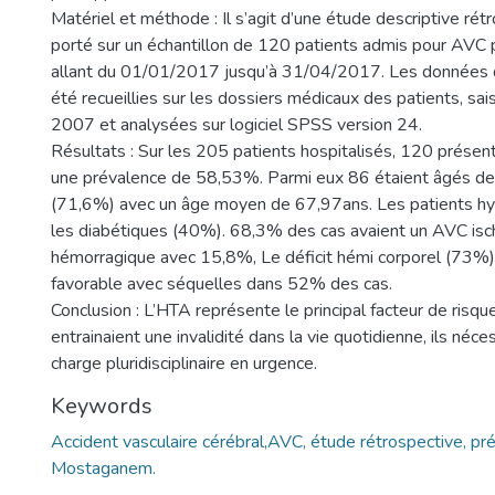
Matériel et méthode : Il s’agit d’une étude descriptive rét
porté sur un échantillon de 120 patients admis pour AVC 
allant du 01/01/2017 jusqu’à 31/04/2017. Les données 
été recueillies sur les dossiers médicaux des patients, sa
2007 et analysées sur logiciel SPSS version 24.
Résultats : Sur les 205 patients hospitalisés, 120 présen
une prévalence de 58,53%. Parmi eux 86 étaient âgés de
(71,6%) avec un âge moyen de 67,97ans. Les patients h
les diabétiques (40%). 68,3% des cas avaient un AVC isc
hémorragique avec 15,8%, Le déficit hémi corporel (73%), 
favorable avec séquelles dans 52% des cas.
Conclusion : L’HTA représente le principal facteur de risq
entrainaient une invalidité dans la vie quotidienne, ils néce
charge pluridisciplinaire en urgence.
Keywords
Accident vasculaire cérébral,AVC, étude rétrospective, p
Mostaganem.