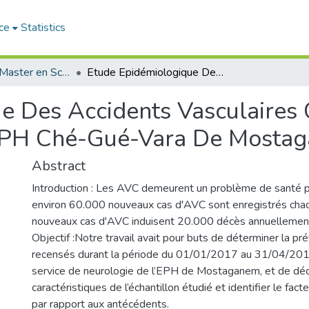
ce
Statistics
Mémoires de Master en Sciences Infirmières
Etude Epidémiologique Des Accidents Vasculaires Cérébraux Au Service De Neurologie De l’’EPH Ché-Gué-Vara De Mostaganem
e Des Accidents Vasculaires 
’EPH Ché-Gué-Vara De Mosta
Abstract
Introduction : Les AVC demeurent un problème de santé pu
environ 60.000 nouveaux cas d'AVC sont enregistrés cha
nouveaux cas d'AVC induisent 20.000 décès annuellemen
Objectif :Notre travail avait pour buts de déterminer la 
recensés durant la période du 01/01/2017 au 31/04/201
service de neurologie de l’EPH de Mostaganem, et de décr
caractéristiques de l’échantillon étudié et identifier le fact
par rapport aux antécédents.