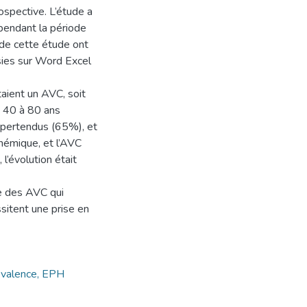
rospective. L’étude a
pendant la période
de cette étude ont
isies sur Word Excel
taient un AVC, soit
 40 à 80 ans
ypertendus (65%), et
hémique, et l’AVC
l’évolution était
ue des AVC qui
ssitent une prise en
révalence, EPH