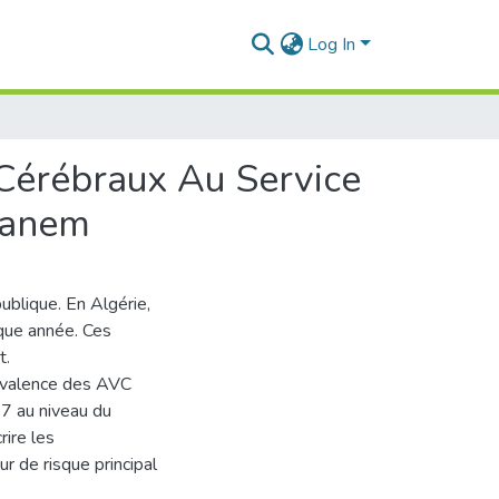
Log In
Cérébraux Au Service
ganem
blique. En Algérie,
que année. Ces
t.
prévalence des AVC
7 au niveau du
ire les
eur de risque principal