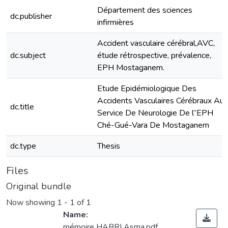
Département des sciences
dc.publisher
infirmières
Accident vasculaire cérébral,AVC,
dc.subject
étude rétrospective, prévalence,
EPH Mostaganem.
Etude Epidémiologique Des
Accidents Vasculaires Cérébraux Au
dc.title
Service De Neurologie De l’’EPH
Ché-Gué-Vara De Mostaganem
dc.type
Thesis
Files
Original bundle
Now showing
1 - 1 of 1
Name:
mémoire HABRI Asma.pdf