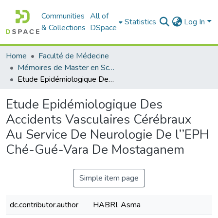
Communities
All of
Statistics
Log In
& Collections
DSpace
Home
Faculté de Médecine
Mémoires de Master en Sciences Infirmières
Etude Epidémiologique Des Accidents Vasculaires Cérébraux Au Service De Neurologie De l’’EPH Ché-Gué-Vara De Mostaganem
Etude Epidémiologique Des
Accidents Vasculaires Cérébraux
Au Service De Neurologie De l’’EPH
Ché-Gué-Vara De Mostaganem
Simple item page
dc.contributor.author
HABRI, Asma