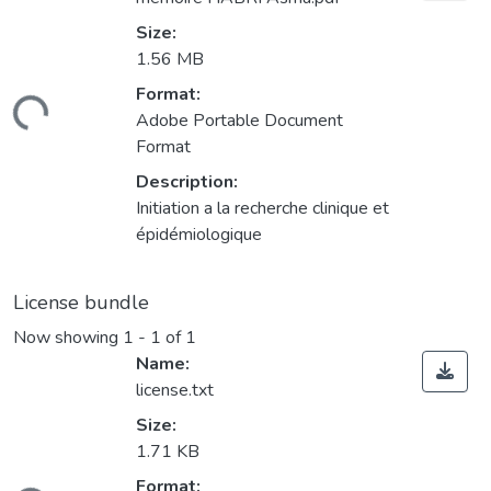
Size:
1.56 MB
Format:
ding...
Adobe Portable Document
Format
Description:
Initiation a la recherche clinique et
épidémiologique
License bundle
Now showing
1 - 1 of 1
Name:
license.txt
Size:
1.71 KB
Format: