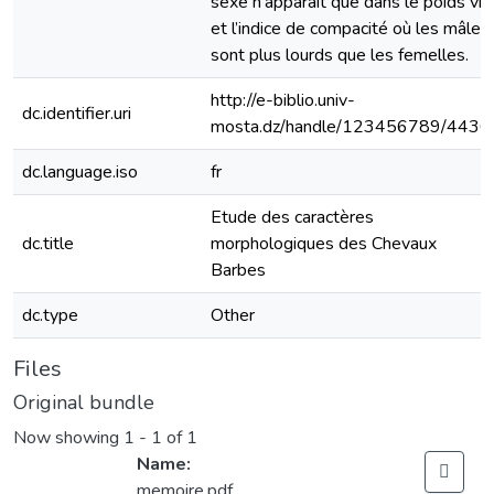
sexe n’apparait que dans le poids vif
et l’indice de compacité où les mâles
sont plus lourds que les femelles.
http://e-biblio.univ-
dc.identifier.uri
mosta.dz/handle/123456789/4436
dc.language.iso
fr
Etude des caractères
dc.title
morphologiques des Chevaux
Barbes
dc.type
Other
Files
Original bundle
Now showing
1 - 1 of 1
Name:
memoire.pdf