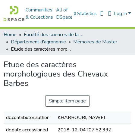
Communities
All of
Statistics
Log In
& Collections
DSpace
Home
Faculté des sciences de la nature et de la vie
Département d'agronomie
Mémoires de Master
Etude des caractères morphologiques des Chevaux Barbes
Etude des caractères
morphologiques des Chevaux
Barbes
Simple item page
dc.contributor.author
KHARROUBI, NAWEL
dc.date.accessioned
2018-12-04T07:52:39Z