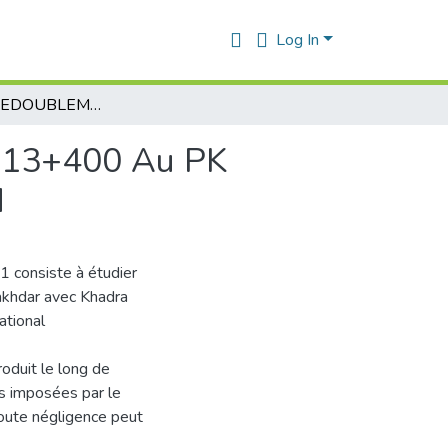
Log In
ETUDE DU DEDOUBLEMENT DE LA RN 11 Du PK 13+400 Au PK 17+400 SIDI LAKHDER - KHADRA MOSTAGANEM
13+400 Au PK
M
11 consiste à étudier
lakhdar avec Khadra
ational
roduit le long de
s imposées par le
toute négligence peut