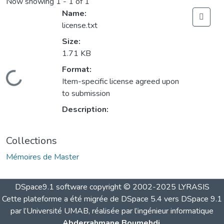
Now showing
1 - 1 of 1
Name:
license.txt
Size:
1.71 KB
Format:
Loading...
Item-specific license agreed upon
to submission
Description:
Collections
Mémoires de Master
DSpace9.1 software copyright © 2002-2025 LYRASIS
Cette plateforme a été migrée de DSpace 5.4 vers DSpace 9.1
par l’Université UMAB, réalisée par l’ingénieur informatique
Abderrahmane Boumehdi
.