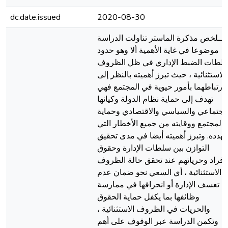
dc.date.issued
2020-08-30
مــلخص مذكرة الماستر تناولت الدراسة
موضوعا في غایة الأهمیة ألا وهو حدود
لطات الضبط الإداري في ظل الظروف
الاستثنائیة ، حیث تبرز أهمیته بالنظر إلى
ارتباطهما بأمور حیویة في المجتمع فهي
تهدف إلى حمایة نظام الدولة وكیانها
لاجتماعي والسیاسي والاقتصادي وحمایة
المجتمع ووقایته من جمیع الأخطار التي
تهدده. وتبرز أهمیته أیضا في مدى تحقیق
التوازن بین سلطات الإدارة وحقوق
لأفراد وحریاتهم عند تحقق حالة الظروف
الاستثنائیة ، أي السعي نحو ضمان عدم
تعسف الإدارة أو انحرافها في ممارسة
وظائفها بما یكفل حمایة الحقوق
والحریات في الظروف الاستثنائیة ،
وتكمن الدراسة عبر الوقوف على أهم