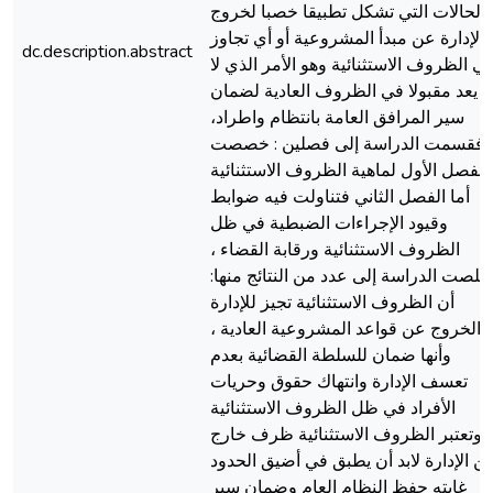
الحالات التي تشكل تطبیقا خصبا لخروج
الإدارة عن مبدأ المشروعیة أو أي تجاوز
dc.description.abstract
ي الظروف الاستثنائیة وهو الأمر الذي لا
یعد مقبولا في الظروف العادیة لضمان
سیر المرافق العامة بانتظام واطراد،
فقسمت الدراسة إلى فصلین : خصصت
الفصل الأول لماهیة الظروف الاستثنائیة
أما الفصل الثاني فتناولت فیه ضوابط
وقیود الإجراءات الضبطیة في ظل
الظروف الاستثنائیة ورقابة القضاء ،
خلصت الدراسة إلى عدد من النتائج منها:
أن الظروف الاستثنائیة تجیز للإدارة
الخروج عن قواعد المشروعیة العادیة ،
وأنها ضمان للسلطة القضائیة بعدم
تعسف الإدارة وانتهاك حقوق وحریات
الأفراد في ظل الظروف الاستثنائیة
،وتعتبر الظروف الاستثنائیة ظرف خارج
ن الإدارة لابد أن یطبق في أضیق الحدود
غایته حفظ النظام العام وضمان سیر