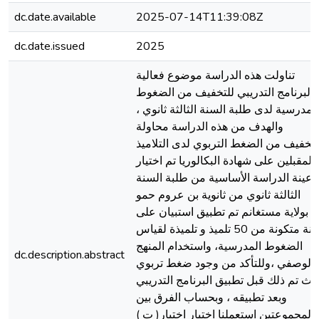
dc.date.available
2025-07-14T11:39:08Z
dc.date.issued
2025
تناولت هذه الدراسة موضوع فعالية
البرنامج التدريبي للتخفيف من الضغوط
المدرسية لدى طلبة السنة الثالثة ثانوي ،
والهدف من هذه الدراسة محاولة
لتخفيف من الضغط التربوي لدى التلاميذ
المقبلين على شهادة البكالوريا تم اختيار
عينة الدراسة الأساسية من طلبة السنة
الثالثة ثانوي من ثانوية بن عروم حمو
بولاية مستغانم تم تطبيق استبيان على
عينة متكونة من 50 تلميذ و تلميذة لقياس
الضغوط المدرسية، واستخدام المنهج
dc.description.abstract
الوصفي ،وللتأكد من وجود ضغط تربوي
يث تم ذلك قبل تطبيق البرنامج التدريبي
وبعد تطبيقه ، وبحساب الفرق بين
المجموعتين استعملنا اختبار اختبار( ت )