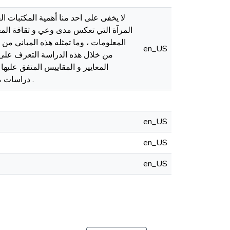
لا يخفى على احد منا أهمية المكتبات ال
المرآة التي تعكس مدى وعي و ثقافة المج
المعلومات ، وما تمثله هذه المباني من 
en_US
من خلال هذه الدراسة التعرف على وا
المعايير و المقاييس المتفق عليها
دراسات معتمد و الذي اشرف على كل مراحل بناءها ، و التي تعتبر دون شك احد أول أسباب نجاح المكتبة .
en_US
en_US
en_US