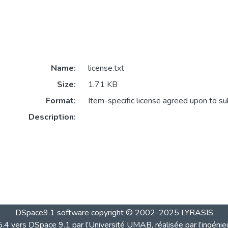
Name:
license.txt
Size:
1.71 KB
Format:
Item-specific license agreed upon to s
Description:
DSpace9.1 software copyright © 2002-2025 LYRASIS
4 vers DSpace 9.1 par l’Université UMAB, réalisée par l’ingénie