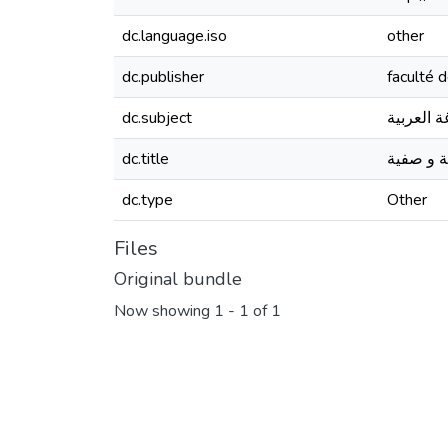
dc.language.iso
other
dc.publisher
faculté d
dc.subject
غة العربية
dc.title
dc.type
Other
Files
Original bundle
Now showing
1 - 1 of 1