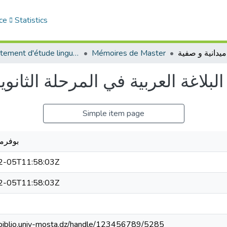
ce
Statistics
Département d'étude linguistique
Mémoires de Master
Simple item page
بوفرم
2-05T11:58:03Z
2-05T11:58:03Z
-biblio.univ-mosta.dz/handle/123456789/5285