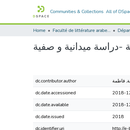
Communities & Collections
All of DSpa
Home
Faculté de littérature arabe et des arts
dc.contributor.author
ة, فاطمة
dc.date.accessioned
2018-1
dc.date.available
2018-1
dc.date.issued
2018
dc.identifier.uri
http://e