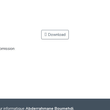
Download
ubmission
ur informatique
Abderrahmane Boumehdi
.