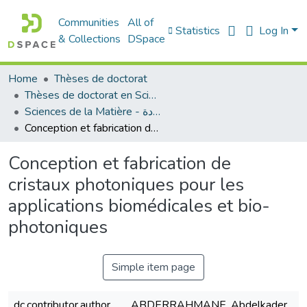
Communities
All of
Statistics
Log In
& Collections
DSpace
Home
Thèses de doctorat
Thèses de doctorat en Sciences
Sciences de la Matière - علوم المادة
Conception et fabrication de cristaux photoniques pour les applications biomédicales et bio-photoniques
Conception et fabrication de
cristaux photoniques pour les
applications biomédicales et bio-
photoniques
Simple item page
dc.contributor.author
ABDERRAHMANE, Abdelkader