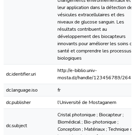
changements environnementaux et
leur application dans la détection des
vésicules extracellulaires et des
niveaux de glucose sanguin. Les
résultats contribuent au
développement des biocapteurs
innovants pour améliorer les soins de
santé et comprendre les processus
biologiques
http://e-biblio.univ-
dc.identifier.uri
mosta.dz/handle/123456789/2645
dc.language.iso
fr
dc.publisher
l’Université de Mostaganem
Cristal photonique ; Biocapteur ;
Biomédical ; Bio-photonique ;
dc.subject
Conception ; Matériaux ; Technique d