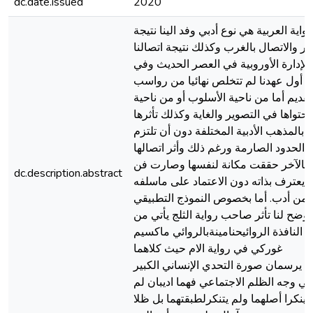
dc.date.issued
2020
رواية العربية هي نوع أدبي وفد الينا نتيجة
أثر والاتصال بالغرب وكذلك نتيجة اتصالنا
بالإدارة الأوروبية في العصر الحديث وفي
أول عهدنا لم تتخلص نهائيا من رواسب
لقديم أما من ناحية الأسلوب أو من ناحية
حتواها في التصوير والغاية وكذلك تأثرها
بالمذهب الأدبية المختلفة دون أن تلتزم
الحدود الصارمة ورغم ذلك وأثر اتصالها
بالآخر حققت مكانة لنفسها وصارت فن
dc.description.abstract
يعترف بذاته دون الاعتماد على ماسلفه
من أدب. أما بخصوص النموذج التطبيقي
يوضح لنا تأثر صاحب رواية الثلج يأتي من
النافذة الروائيحنامينةبالروائي ماكسيم
غوركي في رواية الام حيث كلاهما
يرسمان صورة التحدي الإنساني الكبير
في وجه الظلم الاجتماعي فهما اديبان لم
ينكرا أصلهما ولم يتنكرلطبقتهما بل ظلا