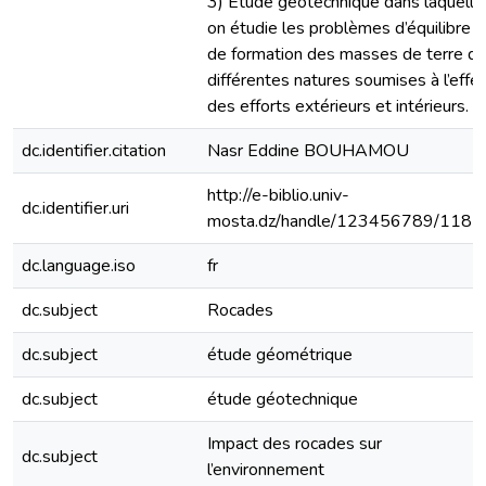
3) Etude géotechnique dans laquelle
on étudie les problèmes d’équilibre e
de formation des masses de terre d
différentes natures soumises à l’effet
des efforts extérieurs et intérieurs.
dc.identifier.citation
Nasr Eddine BOUHAMOU
http://e-biblio.univ-
dc.identifier.uri
mosta.dz/handle/123456789/1182
dc.language.iso
fr
dc.subject
Rocades
dc.subject
étude géométrique
dc.subject
étude géotechnique
Impact des rocades sur
dc.subject
l’environnement