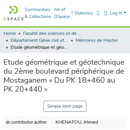
Communities
All of
Statistics
Log In
& Collections
DSpace
Home
Faculté des sciences et de la technologie
Département Génie civil et Architecture
Mémoires de Master
Etude géométrique et géotechnique du 2ème boulevard périphérique de Mostaganem « Du PK 18+460 au PK 20+440 »
Etude géométrique et géotechnique
du 2ème boulevard périphérique de
Mostaganem « Du PK 18+460 au
PK 20+440 »
Simple item page
dc.contributor.author
KHENAFOU, Ahmed