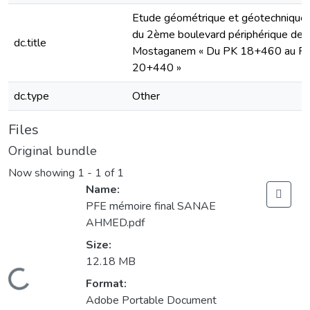
Etude géométrique et géotechnique
du 2ème boulevard périphérique de
dc.title
Mostaganem « Du PK 18+460 au P
20+440 »
dc.type
Other
Files
Original bundle
Now showing
1 - 1 of 1
Name:
PFE mémoire final SANAE
AHMED.pdf
Size:
12.18 MB
Loading...
Format:
Adobe Portable Document