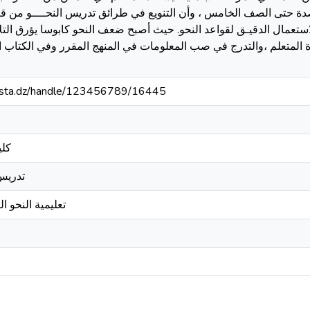
صدة حتى الصف الخامس ، وأن التنويع في طرائق تدريس النحــــو من قبل
لاستعمال الدقيـق لقواعد النحو. حيث أصبح ضعف النحو كابوسا يؤرق التل
ة المتعلم ،والتدرج في صب المعلومات في المنهج المقرر وفي الكتاب
-mosta.dz/handle/123456789/16445
كلي
تدريس 
تعليمية النحو ا