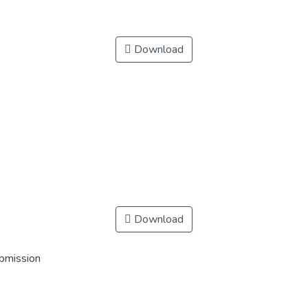
Download
Download
ubmission