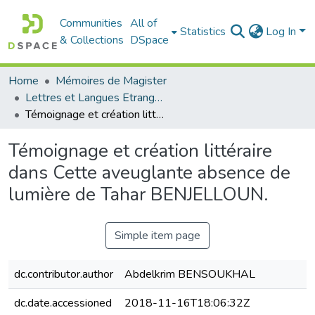
Communities
All of
Statistics
Log In
& Collections
DSpace
Home
Mémoires de Magister
Lettres et Langues Etrangères - اللغات الأجنبية
Témoignage et création littéraire dans Cette aveuglante absence de lumière de Tahar BENJELLOUN.
Témoignage et création littéraire
dans Cette aveuglante absence de
lumière de Tahar BENJELLOUN.
Simple item page
dc.contributor.author
Abdelkrim BENSOUKHAL
dc.date.accessioned
2018-11-16T18:06:32Z