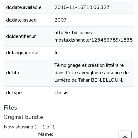
dc.date.available
2018-11-16T18:06:32Z
dc.date.issued
2007
http://e-biblio.univ-
dc.identifier.uri
mosta.dz/handle/123456789/1835
dc.language.iso
fr
Témoignage et création littéraire
dc.title
dans Cette aveuglante absence de
lumière de Tahar BENJELLOUN.
dc.type
Thesis
Files
Original bundle
Now showing
1 - 1 of 1
Name: